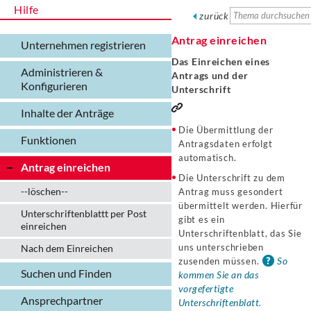
Hilfe
zurück
Antrag einreichen
Unternehmen registrieren
Das Einreichen eines
Administrieren &
Antrags und der
Konfigurieren
Unterschrift
Inhalte der Anträge
Die Übermittlung der
Funktionen
Antragsdaten erfolgt
automatisch.
Antrag einreichen
Die Unterschrift zu dem
--löschen--
Antrag muss gesondert
übermittelt werden. Hierfür
Unterschriftenblattt per Post
gibt es ein
einreichen
Unterschriftenblatt, das Sie
uns unterschrieben
Nach dem Einreichen
So
zusenden müssen.
Suchen und Finden
kommen Sie an das
vorgefertigte
Ansprechpartner
Unterschriftenblatt.