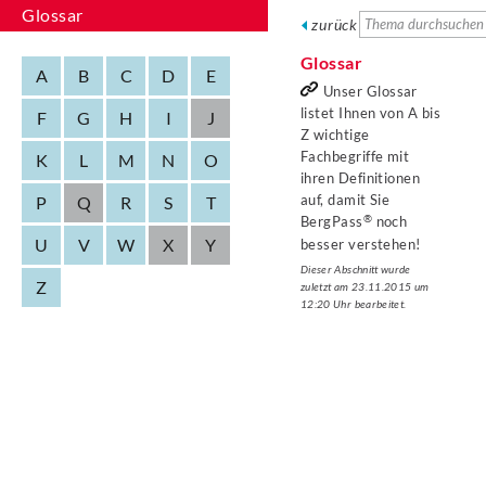
Glossar
zurück
Glossar
A
B
C
D
E
Unser Glossar
listet Ihnen von A bis
F
G
H
I
J
Z wichtige
Fachbegriffe mit
K
L
M
N
O
ihren Definitionen
auf, damit Sie
P
Q
R
S
T
BergPass
noch
U
V
W
X
Y
besser verstehen!
Dieser Abschnitt wurde
Z
zuletzt am 23.11.2015 um
12:20 Uhr bearbeitet.