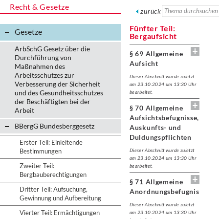
Recht & Gesetze
zurück
Fünfter Teil:
Gesetze
Bergaufsicht
ArbSchG Gesetz über die
§ 69 Allgemeine
Durchführung von
Aufsicht
Maßnahmen des
Arbeitsschutzes zur
Dieser Abschnitt wurde zuletzt
Verbesserung der Sicherheit
am 23.10.2024 um 13:30 Uhr
und des Gesundheitsschutzes
bearbeitet.
der Beschäftigten bei der
§ 70 Allgemeine
Arbeit
Aufsichtsbefugnisse,
BBergG Bundesberggesetz
Auskunfts- und
Duldungspflichten
Erster Teil: Einleitende
Bestimmungen
Dieser Abschnitt wurde zuletzt
am 23.10.2024 um 13:30 Uhr
Zweiter Teil:
bearbeitet.
Bergbauberechtigungen
§ 71 Allgemeine
Dritter Teil: Aufsuchung,
Anordnungsbefugnis
Gewinnung und Aufbereitung
Dieser Abschnitt wurde zuletzt
Vierter Teil: Ermächtigungen
am 23.10.2024 um 13:30 Uhr