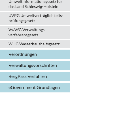
Umweltinformationsgesetz für
das Land Schleswig-Holstein
UVPG Umweltverträglich­keits­
prüfungs­gesetz
VwVfG Verwaltungs­
verfahrens­gesetz
WHG Wasserhaushalts­gesetz
Verordnungen
Verwaltungs­vorschriften
BergPass Verfahren
eGovernment Grundlagen