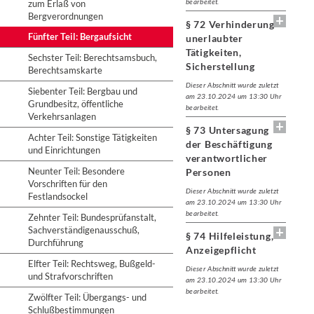
bearbeitet.
zum Erlaß von
Bergverordnungen
§ 72 Verhinderung
Fünfter Teil: Bergaufsicht
unerlaubter
Tätigkeiten,
Sechster Teil: Berechtsamsbuch,
Sicherstellung
Berechtsamskarte
Dieser Abschnitt wurde zuletzt
Siebenter Teil: Bergbau und
am 23.10.2024 um 13:30 Uhr
Grundbesitz, öffentliche
bearbeitet.
Verkehrsanlagen
§ 73 Untersagung
Achter Teil: Sonstige Tätigkeiten
der Beschäftigung
und Einrichtungen
verantwortlicher
Neunter Teil: Besondere
Personen
Vorschriften für den
Dieser Abschnitt wurde zuletzt
Festlandsockel
am 23.10.2024 um 13:30 Uhr
bearbeitet.
Zehnter Teil: Bundesprüfanstalt,
Sachverständigenausschuß,
§ 74 Hilfeleistung,
Durchführung
Anzeigepflicht
Elfter Teil: Rechtsweg, Bußgeld-
Dieser Abschnitt wurde zuletzt
und Strafvorschriften
am 23.10.2024 um 13:30 Uhr
bearbeitet.
Zwölfter Teil: Übergangs- und
Schlußbestimmungen