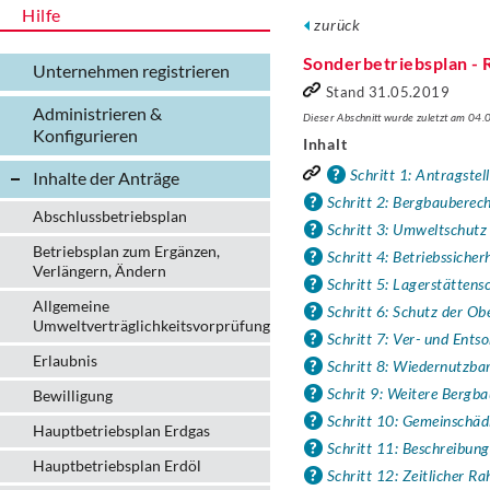
Hilfe
zurück
Sonderbetriebsplan -
Unternehmen registrieren
Stand 31.05.2019
Administrieren &
Dieser Abschnitt wurde zuletzt am 04
Konfigurieren
Inhalt
Schritt 1: Antragstel
Inhalte der Anträge
Schritt 2: Bergbauberec
Abschlussbetriebsplan
Schritt 3: Umweltschutz
Betriebsplan zum Ergänzen,
Schritt 4: Betriebssicher
Verlängern, Ändern
Schritt 5: Lagerstättens
Allgemeine
Schritt 6: Schutz der Ob
Umweltverträglichkeitsvorprüfung
Schritt 7: Ver- und Ents
Erlaubnis
Schritt 8: Wiedernutzb
Schrit 9: Weitere Bergba
Bewilligung
Schritt 10: Gemeinschäd
Hauptbetriebsplan Erdgas
Schritt 11: Beschreibung
Hauptbetriebsplan Erdöl
Schritt 12: Zeitlicher R