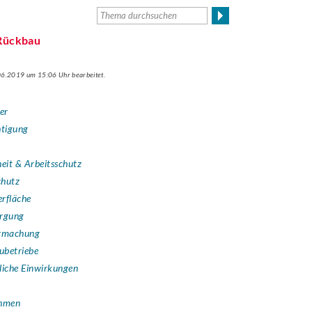
 Rückbau
.06.2019 um 15:06 Uhr bearbeitet.
ler
htigung
heit & Arbeitsschutz
chutz
erfläche
orgung
armachung
ubetriebe
liche Einwirkungen
ahmen