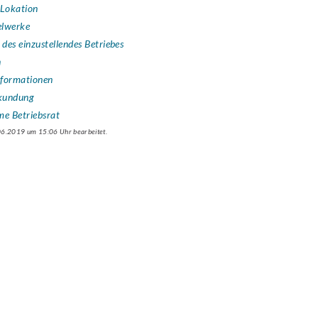
 Lokation
elwerke
 des einzustellendes Betriebes
n
Informationen
rkundung
me Betriebsrat
.06.2019 um 15:06 Uhr bearbeitet.