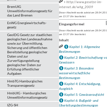
http://www.gesetze-im-
BremUIG
internet.de/whg_2009
Umweltinformationsgesetz für
Dieser Abschnitt wurde zuletzt am 28.04.20
das Land Bremen
um 15:57 Uhr bearbeitet.
EnWG Energiewirtschafts-
Eingangsformel
gesetz
Dieser Abschnitt wurde zuletzt am 28.04.20
GeolDG Gesetz zur staatlichen
um 15:57 Uhr bearbeitet.
geologischen Landesaufnahme
Inhalt
sowie zur Übermittlung,
Kapitel 1: Allgemeine
Sicherung und öffentlichen
Bestimmungen
Bereitstellung geologischer
Daten und zur
Kapitel 2: Bewirtschaftung v
Zurverfügungstellung
Gewässern
geologischer Daten zur
Kapitel 3: Besondere
Erfüllung öffentlicher
wasserwirtschaftliche
Aufgaben
Bestimmungen
HmbTG Hamburgisches
Kapitel 4: Entschädigung,
Transparenzgesetz
Ausgleich
HmbUIG - Hamburgisches
Kapitel 5: Gewässeraufsicht
Umweltinformationsgesetz
Kapitel 6: Bußgeld- und
IZG-SH
Überleitungsbestimmungen