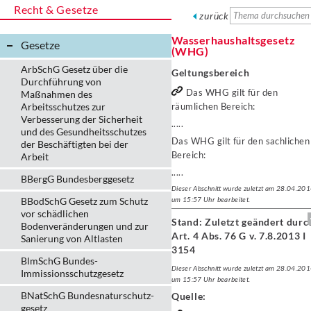
Recht & Gesetze
zurück
Wasserhaushaltsgesetz
Gesetze
(WHG)
ArbSchG Gesetz über die
Geltungsbereich
Durchführung von
Das WHG gilt für den
Maßnahmen des
Arbeitsschutzes zur
räumlichen Bereich:
Verbesserung der Sicherheit
.....
und des Gesundheitsschutzes
Das WHG gilt für den sachlichen
der Beschäftigten bei der
Bereich:
Arbeit
.....
BBergG Bundesberggesetz
Dieser Abschnitt wurde zuletzt am 28.04.20
BBodSchG Gesetz zum Schutz
um 15:57 Uhr bearbeitet.
vor schädlichen
Stand: Zuletzt geändert durc
Bodenveränderungen und zur
Art. 4 Abs. 76 G v. 7.8.2013 I
Sanierung von Altlasten
3154
BlmSchG Bundes-
Dieser Abschnitt wurde zuletzt am 28.04.20
Immissionsschutz­gesetz
um 15:57 Uhr bearbeitet.
BNatSchG Bundesnaturschutz-
Quelle:
gesetz