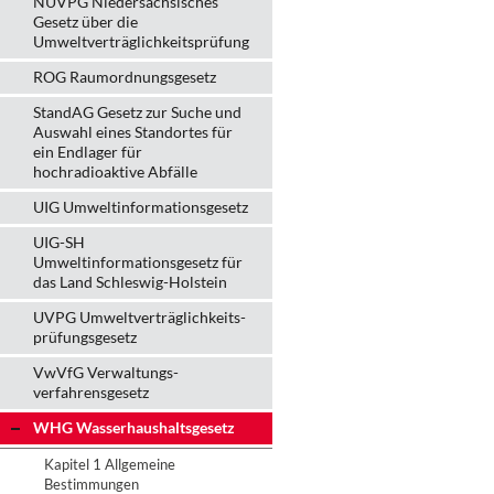
NUVPG Niedersächsisches
Gesetz über die
Umweltverträglichkeitsprüfung
ROG Raumordnungsgesetz
StandAG Gesetz zur Suche und
Auswahl eines Standortes für
ein Endlager für
hochradioaktive Abfälle
UIG Umweltinformationsgesetz
UIG-SH
Umweltinformationsgesetz für
das Land Schleswig-Holstein
UVPG Umweltverträglich­keits­
prüfungs­gesetz
VwVfG Verwaltungs­
verfahrens­gesetz
WHG Wasserhaushalts­gesetz
Kapitel 1 Allgemeine
Bestimmungen