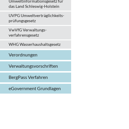
Umweltinformationsgesetz für
das Land Schleswig-Holstein
UVPG Umweltverträglich­keits­
prüfungs­gesetz
VwVfG Verwaltungs­
verfahrens­gesetz
WHG Wasserhaushalts­gesetz
Verordnungen
Verwaltungs­vorschriften
BergPass Verfahren
eGovernment Grundlagen