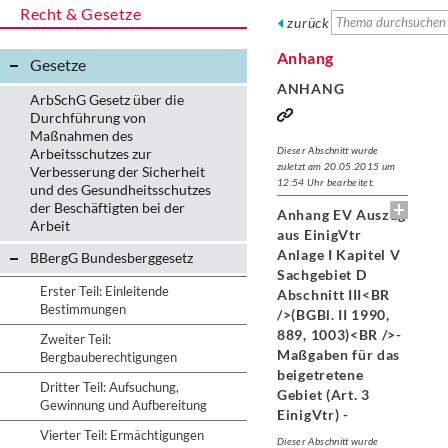
Recht & Gesetze
zurück
Anhang
Gesetze
ANHANG
ArbSchG Gesetz über die
Durchführung von
Maßnahmen des
Dieser Abschnitt wurde
Arbeitsschutzes zur
zuletzt am 20.05.2015 um
Verbesserung der Sicherheit
12:54 Uhr bearbeitet.
und des Gesundheitsschutzes
der Beschäftigten bei der
Anhang EV Auszug
Arbeit
aus EinigVtr
Anlage I Kapitel V
BBergG Bundesberggesetz
Sachgebiet D
Erster Teil: Einleitende
Abschnitt III<BR
Bestimmungen
/>(BGBl. II 1990,
889, 1003)<BR />-
Zweiter Teil:
Maßgaben für das
Bergbauberechtigungen
beigetretene
Dritter Teil: Aufsuchung,
Gebiet (Art. 3
Gewinnung und Aufbereitung
EinigVtr) -
Vierter Teil: Ermächtigungen
Dieser Abschnitt wurde