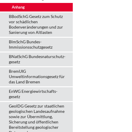
Anhang
BBodSchG Gesetz zum Schutz
vor schädlichen
Bodenveränderungen und zur
Sanierung von Altlasten
BlmSchG Bundes-
Immissionsschutz­gesetz
BNatSchG Bundesnaturschutz-
gesetz
BremUIG
Umweltinformationsgesetz für
das Land Bremen
EnWG Energiewirtschafts-
gesetz
GeolDG Gesetz zur staatlichen
geologischen Landesaufnahme
sowie zur Übermittlung,
Sicherung und öffentlichen
Bereitstellung geologischer