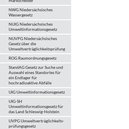
Markscheider
NWG Niedersächsisches
Wassergesetz
NUIG Niedersächsisches
Umweltinformationsgesetz
NUVPG Niedersächsisches
Gesetz über die
Umweltverträglichkeitsprüfung
ROG Raumordnungsgesetz
StandAG Gesetz zur Suche und
Auswahl eines Standortes für
ein Endlager für
hochradioaktive Abfälle
UIG Umweltinformationsgesetz
UIG-SH
Umweltinformationsgesetz für
das Land Schleswig-Holstein
UVPG Umweltverträglich­keits­
prüfungs­gesetz