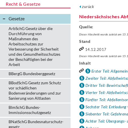
Recht & Gesetze
zurück
Niedersächsisches Abf
Gesetze
Quelle:
ArbSchG Gesetz über die
Durchführung von
Dieser Abschnitt wurde zuletzt am 15
Maßnahmen des
Stand
Arbeitsschutzes zur
Verbesserung der Sicherheit
14.12.2017
und des Gesundheitsschutzes
Dieser Abschnitt wurde zuletzt am 15
der Beschäftigten bei der
Inhalt
Arbeit
Erster Teil: Allgemei
BBergG Bundesberggesetz
Zweiter Teil: Abfallwirt
BBodSchG Gesetz zum Schutz
Dritter Teil: Bewirtsch
vor schädlichen
Vierter Teil: Abfallwir
Bodenveränderungen und zur
Sanierung von Altlasten
Fünfter Teil: Abfallents
Sechster Teil: Entladung
BlmSchG Bundes-
Immissionsschutz­gesetz
Siebenter Teil: Gefahren
Achter Teil: Übergangs- 
BNatSchG Bundesnaturschutz-
gesetz