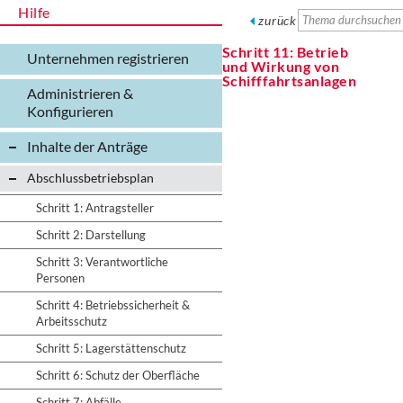
Hilfe
zurück
Schritt 11: Betrieb
Unternehmen registrieren
und Wirkung von
Schifffahrtsanlagen
Administrieren &
Konfigurieren
Inhalte der Anträge
Abschlussbetriebsplan
Schritt 1: Antragsteller
Schritt 2: Darstellung
Schritt 3: Verantwortliche
Personen
Schritt 4: Betriebssicherheit &
Arbeitsschutz
Schritt 5: Lagerstättenschutz
Schritt 6: Schutz der Oberfläche
Schritt 7: Abfälle