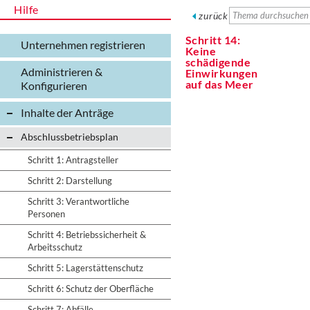
Hilfe
zurück
Schritt 14:
Unternehmen registrieren
Keine
schädigende
Administrieren &
Einwirkungen
auf das Meer
Konfigurieren
Inhalte der Anträge
Abschlussbetriebsplan
Schritt 1: Antragsteller
Schritt 2: Darstellung
Schritt 3: Verantwortliche
Personen
Schritt 4: Betriebssicherheit &
Arbeitsschutz
Schritt 5: Lagerstättenschutz
Schritt 6: Schutz der Oberfläche
Schritt 7: Abfälle